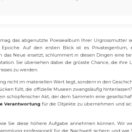
Es mag das abgenutzte Poesiealbum Ihrer Urgrossmutter s
Epoche. Auf den ersten Blick ist es Privateigentum, 
rch das Neue ersetzt, schlummert in diesen Dingen eine ti
ation. Sie übersehen dabei die grösste Chance, die ihre L
nisses zu werden.
icht im materiellen Wert liegt, sondern in den Geschichte
e Lücken füllt, die offizielle Museen zwangsläufig hinterl
ein schöpferischer Akt, der dem Sammeln eine gesellschaftl
ve Verantwortung
für die Objekte zu übernehmen und sic
nen, wie Sie diese höhere Aufgabe annehmen können. Wir
Sammlung professionell für die Nachwelt sichern und wie S