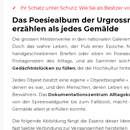
Ihr Schatz unter Schutz: Wie Sie als Besitzer 
Das Poesiealbum der Urgross
erzählen als jedes Gemälde
Die grossen Meisterwerke in den nationalen Galerien 
Doch das wahre Leben, der Puls einer Epoche, fin
handgeschriebenen Briefen oder eben im Poesiea
Protagonisten des Alltags, und als Sammler solc
Gedächtnislücken zu füllen
, die die Hochkultur hinte
Jedes Objekt besitzt eine eigene « Objektbiografie »
denen es war, und den Menschen, deren Leben es be
Bewahrers. Das
Dokumentationszentrum Alltagskul
von der Spreewaldgurke bis zum Faltboot, macht es
Gemälde allein je erfüllen könnte.
Die folgende Abbildung fängt die Essenz dieser Idee e
fast taktile Verbindung zur Vergangenheit herstellen.