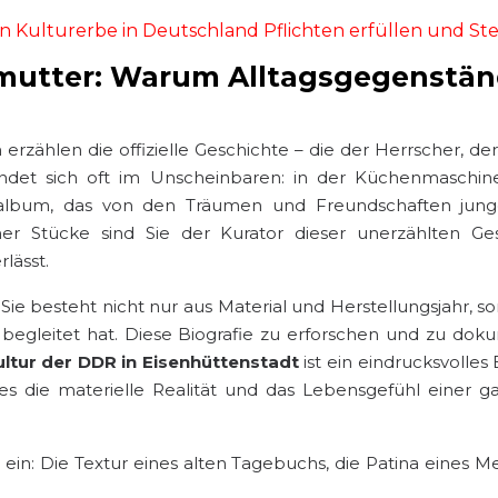
von Kulturerbe in Deutschland Pflichten erfüllen und S
mutter: Warum Alltagsgegenstän
erzählen die offizielle Geschichte – die der Herrscher, der
det sich oft im Unscheinbaren: in der Küchenmaschine, 
lbum, das von den Träumen und Freundschaften junger
her Stücke sind Sie der Kurator dieser unerzählten Ge
rlässt.
. Sie besteht nicht nur aus Material und Herstellungsjahr,
gleitet hat. Diese Biografie zu erforschen und zu dokum
tur der DDR in Eisenhüttenstadt
ist ein eindrucksvolles
 die materielle Realität und das Lebensgefühl einer gan
in: Die Textur eines alten Tagebuchs, die Patina eines Mes